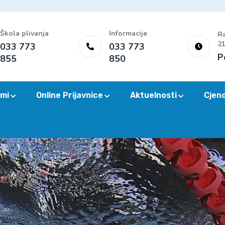
Škola plivanja
Informacije
Ra
21
033 773
033 773
P
855
850
mi
Online Prijavnice
Aktuelnosti
Cjen