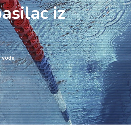
asilac iz
z vode