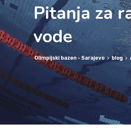
Pitanja za r
vode
Olimpijski bazen - Sarajevo
blog
>
>