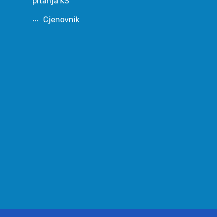
pitanja KS
Cjenovnik