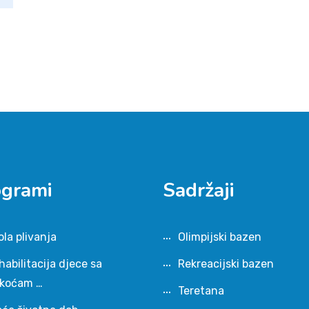
ogrami
Sadržaji
ola plivanja
Olimpijski bazen
habilitacija djece sa
Rekreacijski bazen
škoćam …
Teretana