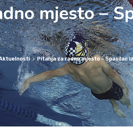
adno mjesto – Sp
Aktuelnosti
Pitanja za radno mjesto – Spasilac i
>