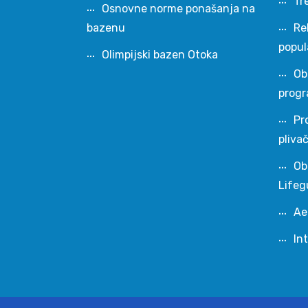
Tr
Osnovne norme ponašanja na
bazenu
Re
popul
Olimpijski bazen Otoka
Ob
progr
Pr
pliva
Ob
Lifeg
Ae
In