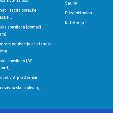
eća životna dob
Sauna
habilitacija boračke
Frizerski salon
acije …
Kafeterija
uka spasilaca (domaći
am)
ogram edukacije asistenata
čima
uka spasilaca (SSI
uard)
robik / Aqua Aerobic
tenzivna škola plivanja