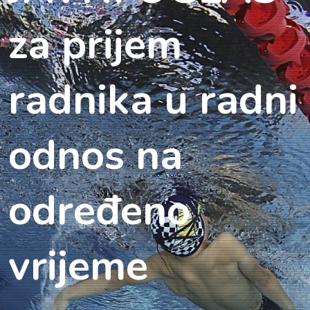
za prijem
radnika u radni
odnos na
određeno
vrijeme