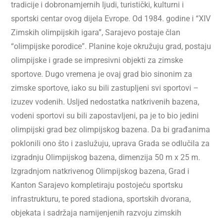
tradicije i dobronamjernih ljudi, turistički, kulturni i
sportski centar ovog dijela Evrope. Od 1984. godine i “XIV
Zimskih olimpijskih igara”, Sarajevo postaje član
“olimpijske porodice”. Planine koje okružuju grad, postaju
olimpijske i grade se impresivni objekti za zimske
sportove. Dugo vremena je ovaj grad bio sinonim za
zimske sportove, iako su bili zastupljeni svi sportovi –
izuzev vodenih. Usljed nedostatka natkrivenih bazena,
vodeni sportovi su bili zapostavljeni, pa je to bio jedini
olimpijski grad bez olimpijskog bazena. Da bi građanima
poklonili ono što i zaslužuju, uprava Grada se odlučila za
izgradnju Olimpijskog bazena, dimenzija 50 m x 25 m.
Izgradnjom natkrivenog Olimpijskog bazena, Grad i
Kanton Sarajevo kompletiraju postojeću sportsku
infrastrukturu, te pored stadiona, sportskih dvorana,
objekata i sadržaja namijenjenih razvoju zimskih