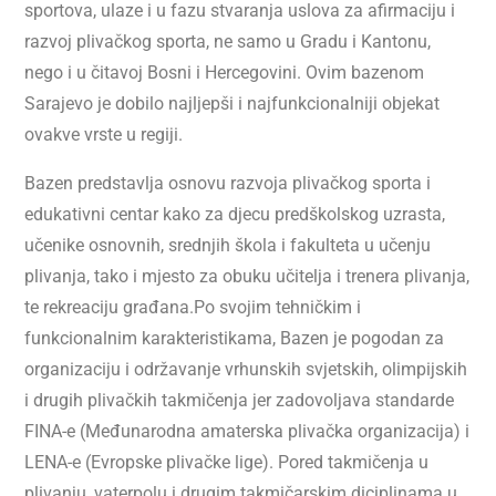
sportova, ulaze i u fazu stvaranja uslova za afirmaciju i
razvoj plivačkog sporta, ne samo u Gradu i Kantonu,
nego i u čitavoj Bosni i Hercegovini. Ovim bazenom
Sarajevo je dobilo najljepši i najfunkcionalniji objekat
ovakve vrste u regiji.
Bazen predstavlja osnovu razvoja plivačkog sporta i
edukativni centar kako za djecu predškolskog uzrasta,
učenike osnovnih, srednjih škola i fakulteta u učenju
plivanja, tako i mjesto za obuku učitelja i trenera plivanja,
te rekreaciju građana.Po svojim tehničkim i
funkcionalnim karakteristikama, Bazen je pogodan za
organizaciju i održavanje vrhunskih svjetskih, olimpijskih
i drugih plivačkih takmičenja jer zadovoljava standarde
FINA-e (Međunarodna amaterska plivačka organizacija) i
LENA-e (Evropske plivačke lige). Pored takmičenja u
plivanju, vaterpolu i drugim takmičarskim diciplinama u