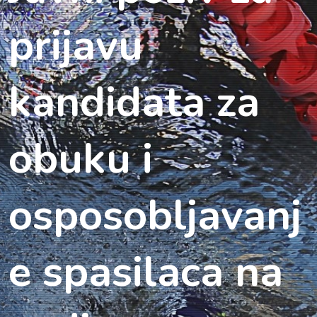
prijavu
kandidata za
obuku i
osposobljavanj
e spasilaca na