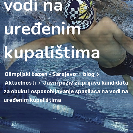
vodi na
uređenim
kupalištima
Olimpijski bazen - Sarajevo
blog
>
>
Aktuelnosti
Javni poziv za prijavu kandidata
>
za obuku i osposobljavanje spasilaca na vodi na
uređenim kupalištima