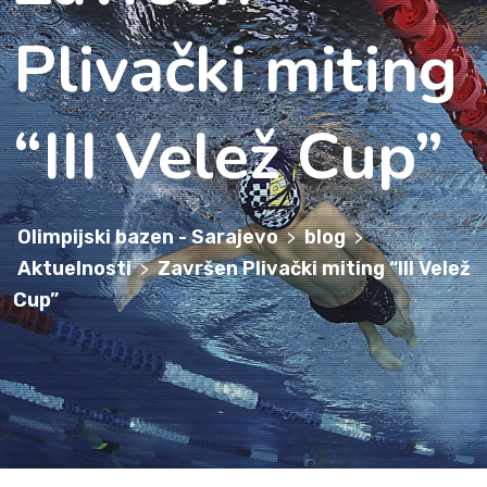
Plivački miting
“III Velež Cup”
Olimpijski bazen - Sarajevo
blog
>
>
Aktuelnosti
Završen Plivački miting “III Velež
>
Cup”