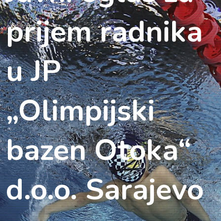
prijem radnika
u JP
„Olimpijski
bazen Otoka“
d.o.o. Sarajevo