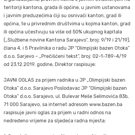
teritoriji kantona, grada ili općine, u javnim ustanovama
i javnim preduzećima čiji su osnivači kanton, grad ili
općina, te u privrednim društvima u kojima kanton, grad
ili općina učestvuju sa više od 50% ukupnog kapitala
(„Službene novine Kantona Sarajevo“, broj: 9/19 i 21/19),
člana 4. i 5 Pravilnika o radu JP “Olimpijski bazen Otoka“
d.o.o. Sarjevo – „Prečišćeni tekst“, broj: 02-1-789-4/19
od 23.12.2019. godine, Direktor raspisuje:
JAVNI OGLAS za prijem radnika u JP „Olimpijski bazen
Otoka“ d.o.o. Sarajevo Poslodavac JP “Olimpijski bazen
Otoka“ d.o.o. Sarajevo, ul. Bulevar Meše Selimovića 83b,
71 000 Sarajevo, sa internet adresom www.bazen.ba
raspisuje javni oglas za prijem u radni odnos na
nedređeno vrijeme za sljedeća radna mjesta: