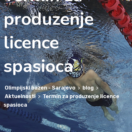
produzenje
licence
spasioca
Olimpijski bazen - Sarajevo
blog
>
>
Aktuelnosti
Termin za produzenje licence
>
spasioca