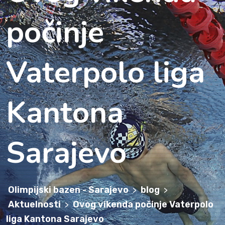
počinje
Vaterpolo liga
Kantona
Sarajevo
Olimpijski bazen - Sarajevo
blog
>
>
Aktuelnosti
Ovog vikenda počinje Vaterpolo
>
liga Kantona Sarajevo