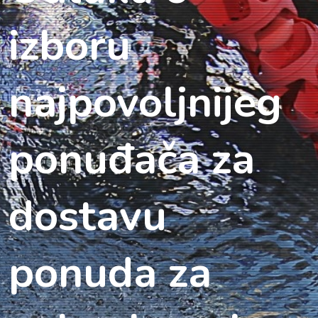
izboru
najpovoljnijeg
ponuđača za
dostavu
ponuda za