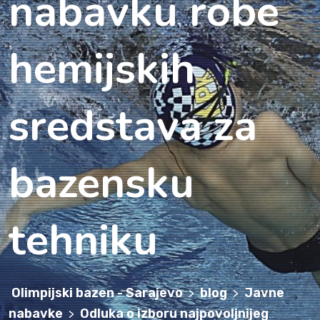
nabavku robe
hemijskih
sredstava za
bazensku
tehniku
Olimpijski bazen - Sarajevo
blog
Javne
>
>
nabavke
Odluka o izboru najpovoljnijeg
>