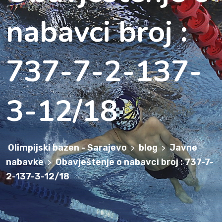
nabavci broj :
737-7-2-137-
3-12/18
Olimpijski bazen - Sarajevo
blog
Javne
>
>
nabavke
Obavještenje o nabavci broj : 737-7-
>
2-137-3-12/18