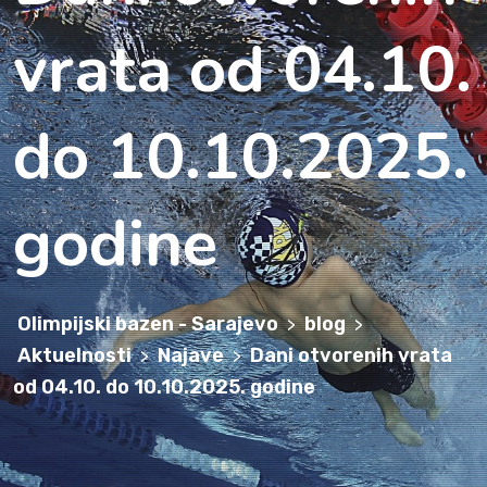
vrata od 04.10.
do 10.10.2025.
godine
Olimpijski bazen - Sarajevo
blog
>
>
Aktuelnosti
Najave
Dani otvorenih vrata
>
>
od 04.10. do 10.10.2025. godine