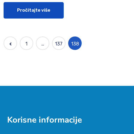
Pročitajte više
1
…
137
138
Korisne informacije