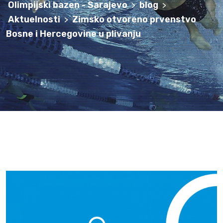
Olimpijski bazen - Sarajevo
blog
>
>
Aktuelnosti
Zimsko otvoreno prvenstvo
>
Bosne i Hercegovine u plivanju