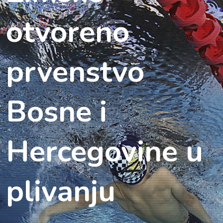
otvoreno
prvenstvo
Bosne i
Hercegovine u
plivanju