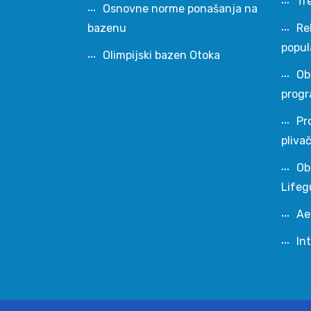
Tr
Osnovne norme ponašanja na
bazenu
Re
popul
Olimpijski bazen Otoka
Ob
progr
Pr
pliva
Ob
Lifeg
Ae
In