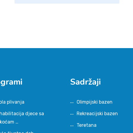
ogrami
Sadržaji
ola plivanja
Olimpijski bazen
habilitacija djece sa
Rekreacijski bazen
škoćam …
Teretana