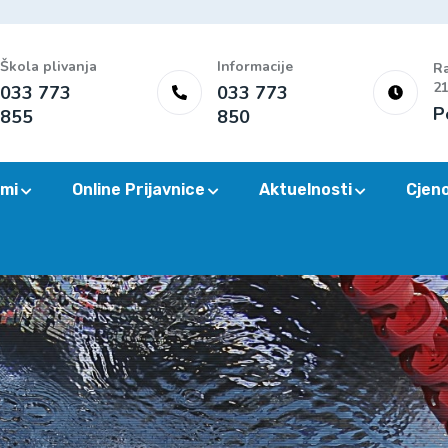
Škola plivanja
Informacije
Ra
21
033 773
033 773
P
855
850
mi
Online Prijavnice
Aktuelnosti
Cjen