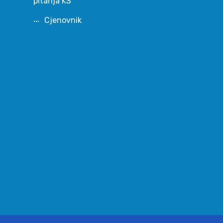
pitanja KS
Cjenovnik