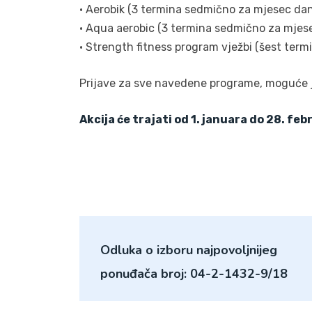
• Aerobik (3 termina sedmično za mjesec da
• Aqua aerobic (3 termina sedmično za mjes
• Strength fitness program vježbi (šest ter
Prijave za sve navedene programe, moguće je 
Akcija će trajati od 1. januara do 28. fe
Odluka o izboru najpovoljnijeg
ponuđača broj: 04-2-1432-9/18