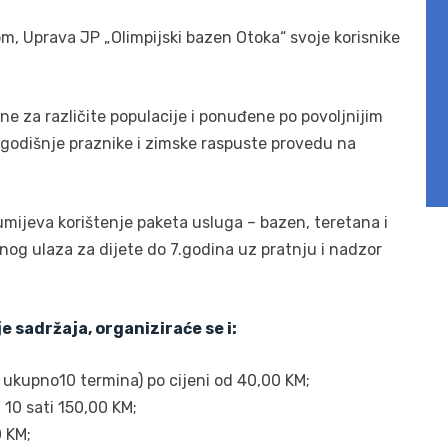
m, Uprava JP „Olimpijski bazen Otoka“ svoje korisnike
e za različite populacije i ponuđene po povoljnijim
ogodišnje praznike i zimske raspuste provedu na
umijeva korištenje paketa usluga – bazen, teretana i
dnog ulaza za dijete do 7.godina uz pratnju i nadzor
e sadržaja, organiziraće se i:
– ukupno10 termina) po cijeni od 40,00 KM;
a 10 sati 150,00 KM;
0 KM;