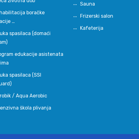
eća životna dob
Sauna
habilitacija boračke
Frizerski salon
acije …
Kafeterija
uka spasilaca (domaći
am)
ogram edukacije asistenata
čima
uka spasilaca (SSI
uard)
robik / Aqua Aerobic
tenzivna škola plivanja