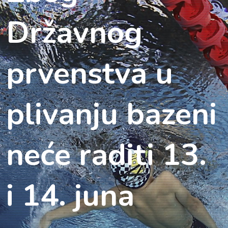
Državnog
prvenstva u
plivanju bazeni
neće raditi 13.
i 14. juna