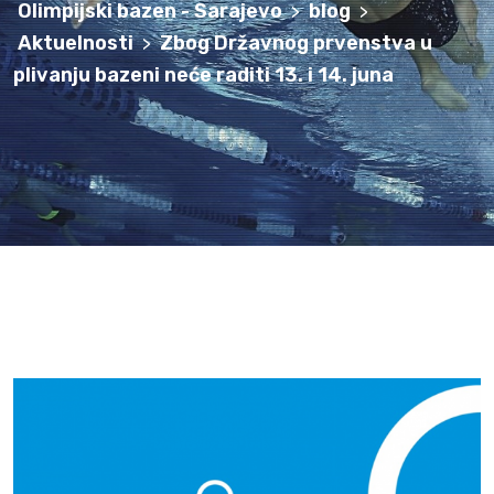
Olimpijski bazen - Sarajevo
blog
>
>
Aktuelnosti
Zbog Državnog prvenstva u
>
plivanju bazeni neće raditi 13. i 14. juna