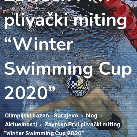
plivački miting
“Winter
Swimming Cup
2020”
Olimpijski bazen - Sarajevo
blog
>
>
Aktuelnosti
Završen Prvi plivački miting
>
“Winter Swimming Cup 2020”