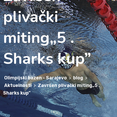
plivački
miting„5 .
Sharks kup”
Olimpijski bazen - Sarajevo
blog
>
>
Aktuelnosti
Završen plivački miting„5 .
>
Sharks kup”