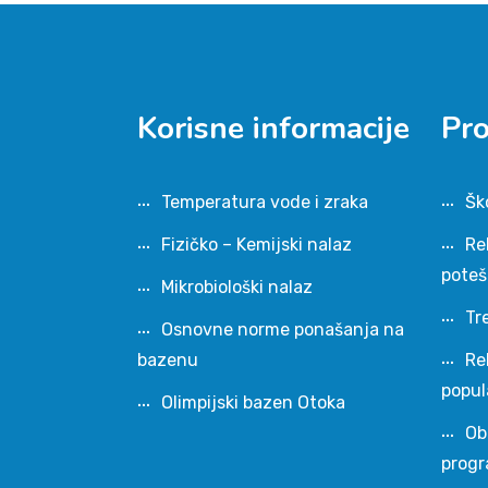
Korisne informacije
Pr
Temperatura vode i zraka
Šk
Fizičko – Kemijski nalaz
Re
pote
Mikrobiološki nalaz
Tr
Osnovne norme ponašanja na
bazenu
Re
popul
Olimpijski bazen Otoka
Ob
progr