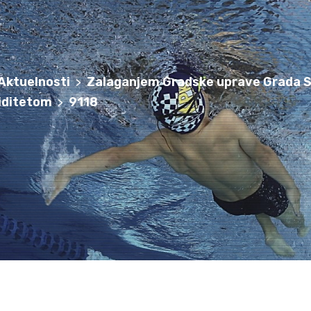
Aktuelnosti
Zalaganjem Gradske uprave Grada S
>
liditetom
9118
>