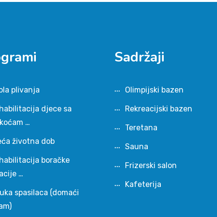
ogrami
Sadržaji
ola plivanja
Olimpijski bazen
habilitacija djece sa
Rekreacijski bazen
škoćam …
Teretana
eća životna dob
Sauna
habilitacija boračke
Frizerski salon
acije …
Kafeterija
uka spasilaca (domaći
am)