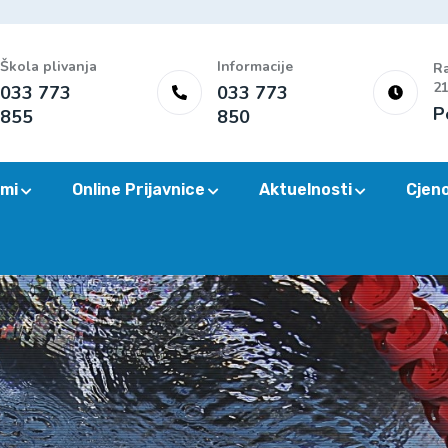
Škola plivanja
Informacije
Ra
21
033 773
033 773
P
855
850
mi
Online Prijavnice
Aktuelnosti
Cjen