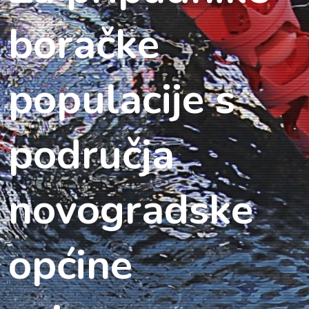
boračke
populacije s
područja
novogradske
općine