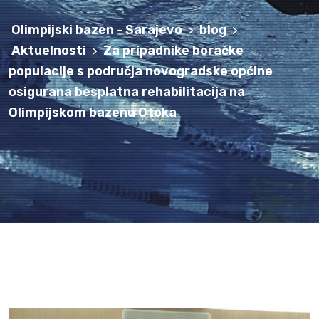
Olimpijski bazen - Sarajevo
blog
>
>
Aktuelnosti
Za pripadnike boračke
>
populacije s područja novogradske općine
osigurana besplatna rehabilitacija na
Olimpijskom bazenu Otoka