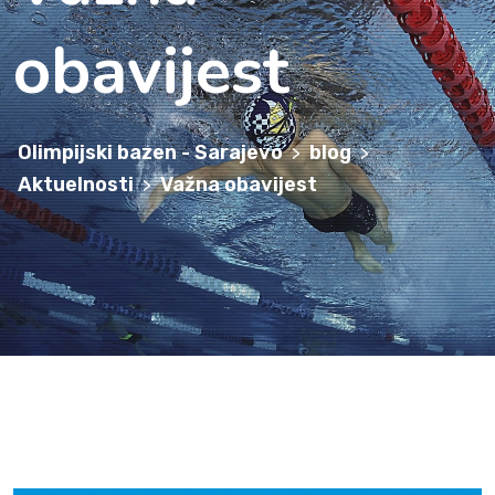
obavijest
Olimpijski bazen - Sarajevo
blog
>
>
Aktuelnosti
Važna obavijest
>