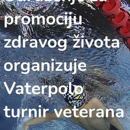
promociju
zdravog života
organizuje
Vaterpolo
turnir veterana