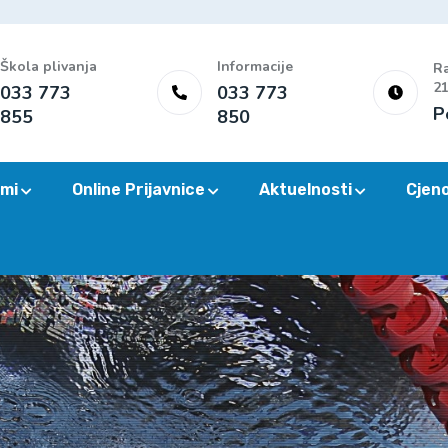
Škola plivanja
Informacije
Ra
21
033 773
033 773
P
855
850
mi
Online Prijavnice
Aktuelnosti
Cjen