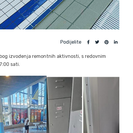
Podijelite
bog izvođenja remontnih aktivnosti, s redovnim
:00 sati.