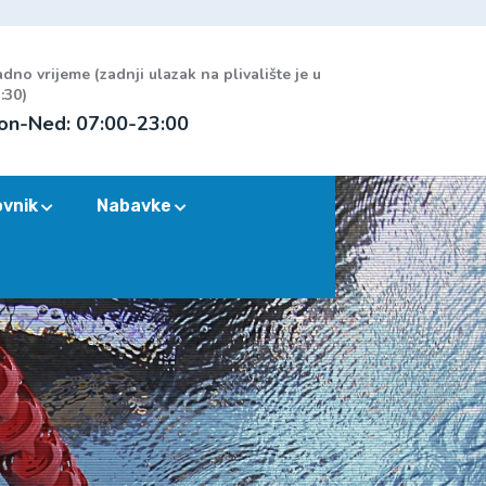
dno vrijeme (zadnji ulazak na plivalište je u
:30)
on-Ned: 07:00-23:00
ovnik
Nabavke