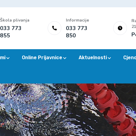
Škola plivanja
Informacije
Ra
21
033 773
033 773
P
855
850
mi
Online Prijavnice
Aktuelnosti
Cjen