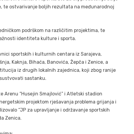
ke, te ostvarivanje boljih rezultata na međunarodnoj
jedničkom podrškom na različitim projektima, te
ažnosti identiteta kulture i sporta.
nici sportskih i kulturnih centara iz Sarajeva,
nja, Kaknja, Bihaća, Banovića, Žepča i Zenice, a
titucija iz drugih lokalnih zajednica, koji zbog ranije
isustvovati sastanku.
te Arenu “Husejin Smajlović” i Atletski stadion
energetskim projektom rješavanja problema grijanja i
alizovalo “JP za upravljanje i održavanje sportskih
da Zenica.
ovima: