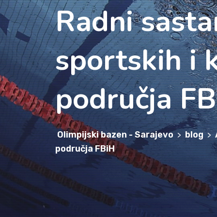
Radni sasta
sportskih i 
područja F
Olimpijski bazen - Sarajevo
blog
>
>
područja FBiH