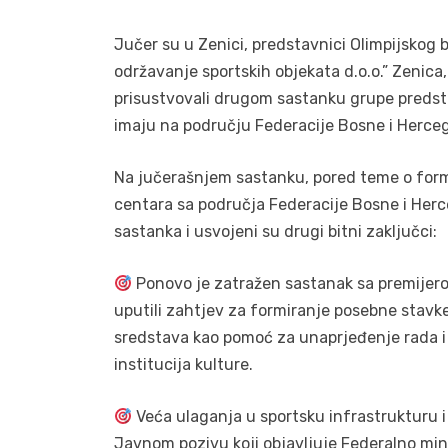
Jučer su u Zenici, predstavnici Olimpijskog 
održavanje sportskih objekata d.o.o.” Zenic
prisustvovali drugom sastanku grupe predstav
imaju na području Federacije Bosne i Herce
Na jučerašnjem sastanku, pored teme o form
centara sa područja Federacije Bosne i Herc
sastanka i usvojeni su drugi bitni zaključci:
Ponovo je zatražen sastanak sa premijerom
uputili zahtjev za formiranje posebne stavke
sredstava kao pomoć za unaprjeđenje rada i 
institucija kulture.
Veća ulaganja u sportsku infrastrukturu i
Javnom pozivu koji objavljuje Federalno minis