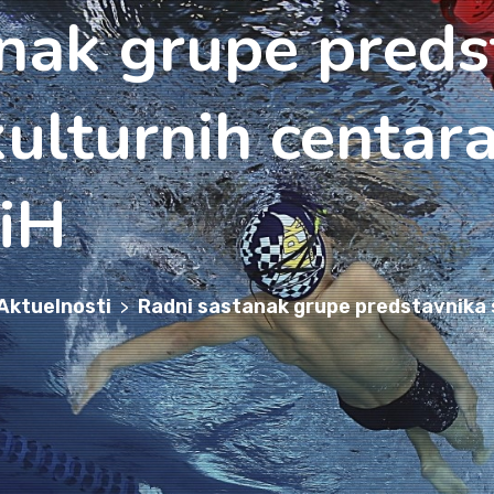
nak grupe preds
kulturnih centar
BiH
Aktuelnosti
Radni sastanak grupe predstavnika s
>