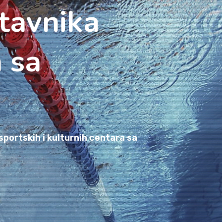
tavnika
a sa
portskih i kulturnih centara sa