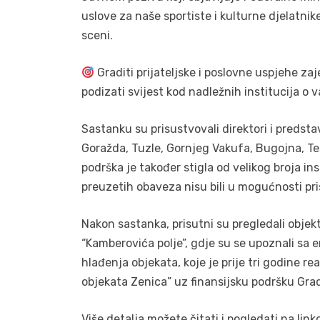
uslove za naše sportiste i kulturne djelatni
sceni.
Graditi prijateljske i poslovne uspjehe za
podizati svijest kod nadležnih institucija o v
Sastanku su prisustvovali direktori i predstav
Goražda, Tuzle, Gornjeg Vakufa, Bugojna, Teš
podrška je također stigla od velikog broja ins
preuzetih obaveza nisu bili u mogućnosti pr
Nakon sastanka, prisutni su pregledali objek
“Kamberovića polje”, gdje su se upoznali sa 
hlađenja objekata, koje je prije tri godine re
objekata Zenica” uz finansijsku podršku Gra
Više detalja možete čitati i pogledati na link