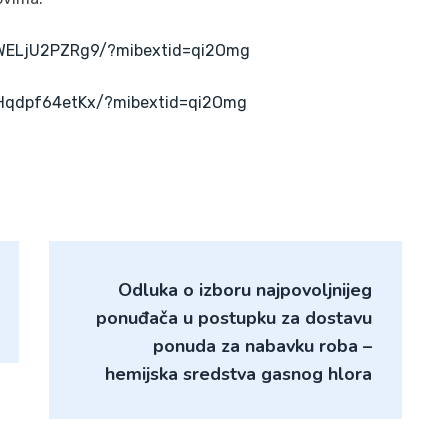
CWELjU2PZRg9/?mibextid=qi2Omg
NHqdpf64etKx/?mibextid=qi2Omg
Odluka o izboru najpovoljnijeg
ponuđača u postupku za dostavu
ponuda za nabavku roba –
hemijska sredstva gasnog hlora