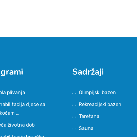
ogrami
Sadržaji
ola plivanja
Olimpijski bazen
habilitacija djece sa
Rekreacijski bazen
škoćam …
Teretana
eća životna dob
Sauna
habilitacija boračke