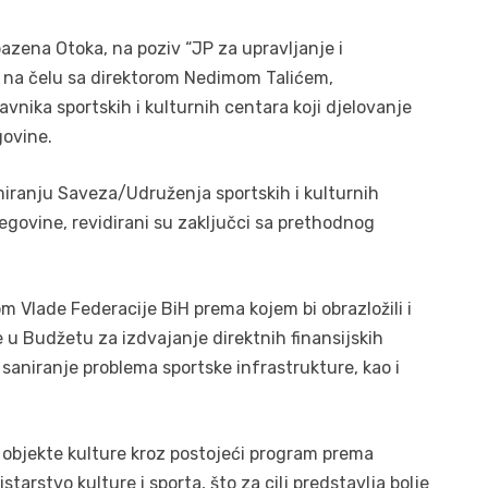
bazena Otoka, na poziv “JP za upravljanje i
a, na čelu sa direktorom Nedimom Talićem,
nika sportskih i kulturnih centara koji djelovanje
govine.
iranju Saveza/Udruženja sportskih i kulturnih
egovine, revidirani su zaključci sa prethodnog
 Vlade Federacije BiH prema kojem bi obrazložili i
 u Budžetu za izdvajanje direktnih finansijskih
saniranje problema sportske infrastrukture, kao i
 objekte kulture kroz postojeći program prema
tarstvo kulture i sporta, što za cilj predstavlja bolje