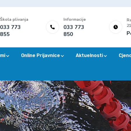
Škola plivanja
Informacije
Ra
21
033 773
033 773
P
855
850
mi
Online Prijavnice
Aktuelnosti
Cjen