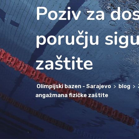
Poziv za do
poručju sigu
zaštite
Olimpijski bazen - Sarajevo
blog
>
>
angažmana fizičke zaštite