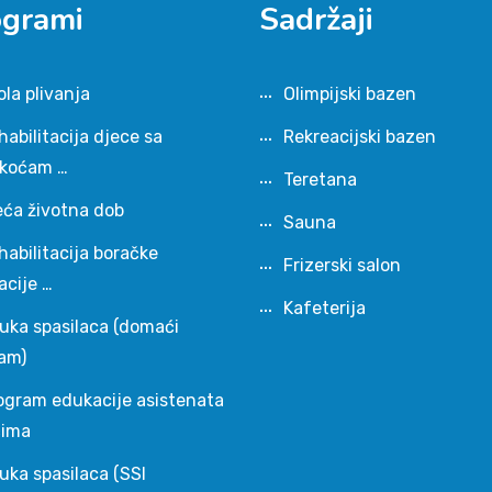
ogrami
Sadržaji
ola plivanja
Olimpijski bazen
habilitacija djece sa
Rekreacijski bazen
škoćam …
Teretana
eća životna dob
Sauna
habilitacija boračke
Frizerski salon
acije …
Kafeterija
uka spasilaca (domaći
am)
ogram edukacije asistenata
čima
uka spasilaca (SSI