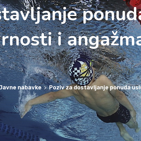
stavljanje ponud
rnosti i angažma
Javne nabavke
Poziv za dostavljanje ponuda usl
>