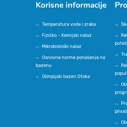
Korisne informacije
Pr
Temperatura vode i zraka
Šk
Fizičko – Kemijski nalaz
Re
pote
Mikrobiološki nalaz
Tr
Osnovne norme ponašanja na
bazenu
Re
popul
Olimpijski bazen Otoka
Ob
progr
Pr
pliva
Ob