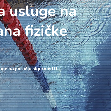
a usluge na
na fizičke
uge na poručju sigurnosti i