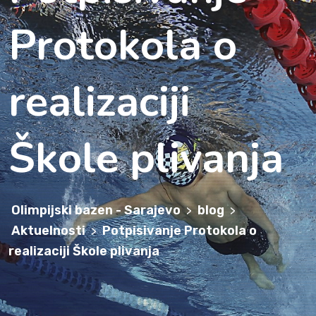
Protokola o
realizaciji
Škole plivanja
Olimpijski bazen - Sarajevo
blog
>
>
Aktuelnosti
Potpisivanje Protokola o
>
realizaciji Škole plivanja