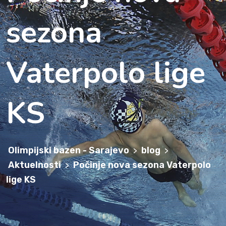
sezona
Vaterpolo lige
KS
Olimpijski bazen - Sarajevo
blog
>
>
Aktuelnosti
Počinje nova sezona Vaterpolo
>
lige KS