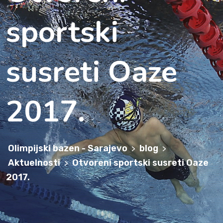
sportski
susreti Oaze
2017.
Olimpijski bazen - Sarajevo
blog
>
>
Aktuelnosti
Otvoreni sportski susreti Oaze
>
2017.