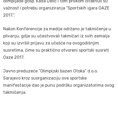
olimpijade gosp. Kada Delić i tom prilikom istaknuli su
važnost i potrebu organiziranja “Sportskih igara OAZE
2017.”.
Nakon Konferencije za medije održano je takmičenje u
plivanju, gdje su učestvovali takmičari iz svih zemalja
koji su izvršili prijavu za učešće na ovogodišnjim
susretima, čime su praktično otvoreni sportski susreti
Oaze 2017.
Javno preduzeće “Olimpijski bazen Otoka” d.o.o.
Sarajevo kroz suorganizaciju ove sportske
manifestacije dao je punu podršku organizatorima ovog
takmičenja.