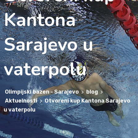
Kantona
Sarajevo u
vaterpolu
Olimpijski bazen - Sarajevo
blog
>
>
Aktuelnosti
Otvoreni kup Kantona Sarajevo
>
u vaterpolu