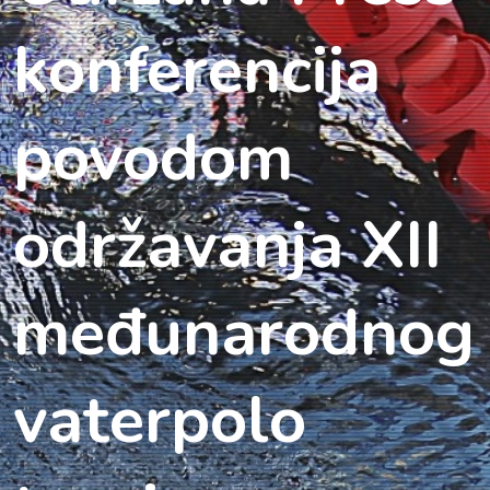
konferencija
povodom
održavanja XII
međunarodnog
vaterpolo