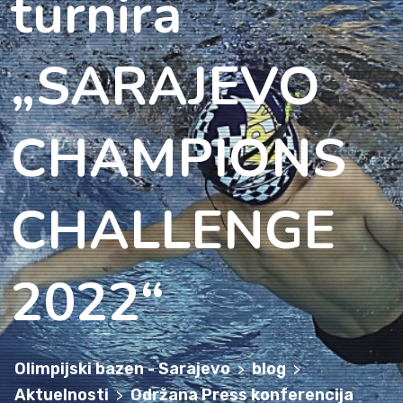
turnira
„SARAJEVO
CHAMPIONS
CHALLENGE
2022“
Olimpijski bazen - Sarajevo
blog
>
>
Aktuelnosti
Održana Press konferencija
>