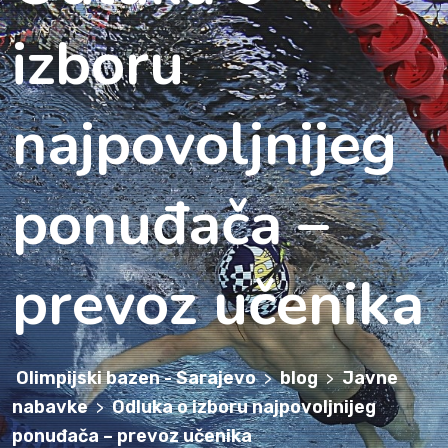
izboru
najpovoljnijeg
ponuđača –
prevoz učenika
Olimpijski bazen - Sarajevo
blog
Javne
>
>
nabavke
Odluka o izboru najpovoljnijeg
>
ponuđača – prevoz učenika