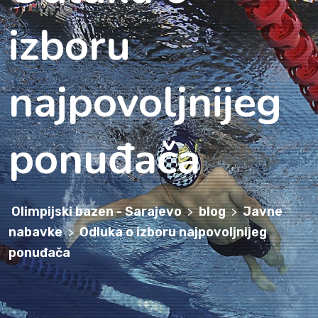
izboru
najpovoljnijeg
ponuđača
Olimpijski bazen - Sarajevo
blog
Javne
>
>
nabavke
Odluka o izboru najpovoljnijeg
>
ponuđača