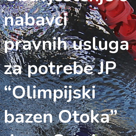
nabavci
pravnih usluga
za potrebe JP
“Olimpijski
bazen Otoka”