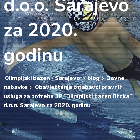
d.o.o. Sarajevo
za 2020.
godinu
Olimpijski bazen - Sarajevo
blog
Javne
>
>
nabavke
Obavještenje o nabavci pravnih
>
usluga za potrebe JP “Olimpijski bazen Otoka”
d.o.o. Sarajevo za 2020. godinu