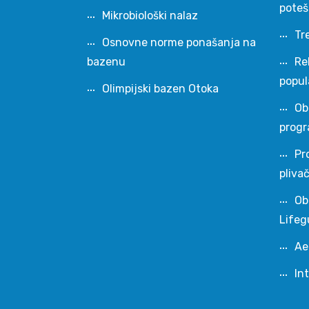
pote
Mikrobiološki nalaz
Tr
Osnovne norme ponašanja na
bazenu
Re
popul
Olimpijski bazen Otoka
Ob
progr
Pr
pliva
Ob
Lifeg
Ae
In