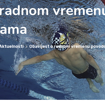
o radnom vreme
rama
Aktuelnosti
Obavijest o radnom vremenu povod
>