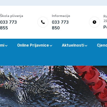
Škola plivanja
Informacije
Ra
21
033 773
033 773
P
855
850
mi
Online Prijavnice
Aktuelnosti
Cjen