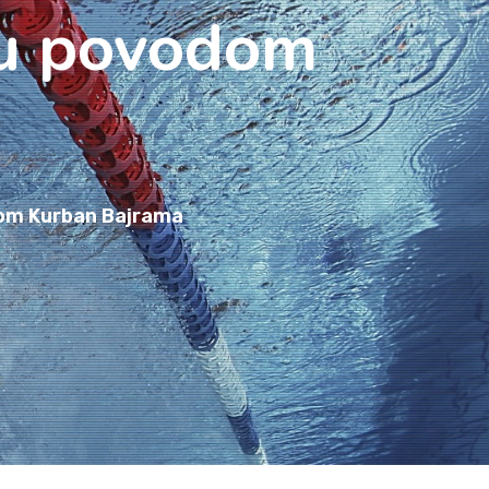
nu povodom
om Kurban Bajrama