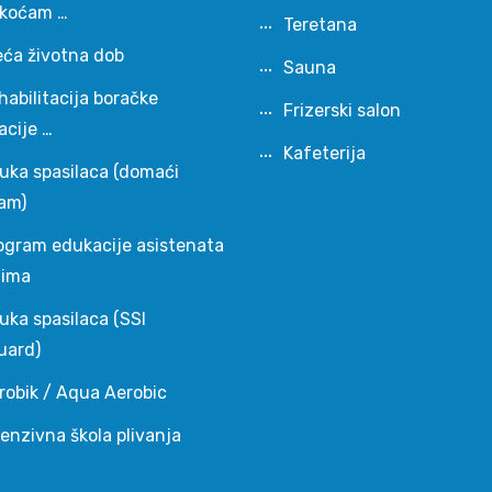
škoćam …
Teretana
eća životna dob
Sauna
habilitacija boračke
Frizerski salon
acije …
Kafeterija
uka spasilaca (domaći
am)
ogram edukacije asistenata
čima
uka spasilaca (SSI
uard)
robik / Aqua Aerobic
tenzivna škola plivanja