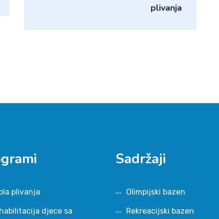
plivanja
ogrami
Sadržaji
ola plivanja
Olimpijski bazen
habilitacija djece sa
Rekreacijski bazen