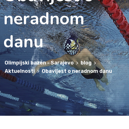
neradnom
danu
Olimpijski bazen - Sarajevo
blog
>
>
Aktuelnosti
Obavijest o neradnom danu
>