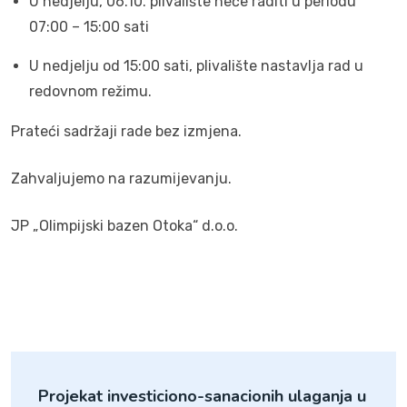
U nedjelju, 06.10. plivalište neće raditi u periodu
07:00 – 15:00 sati
U nedjelju od 15:00 sati, plivalište nastavlja rad u
redovnom režimu.
Prateći sadržaji rade bez izmjena.
Zahvaljujemo na razumijevanju.
JP „Olimpijski bazen Otoka“ d.o.o.
Projekat investiciono-sanacionih ulaganja u