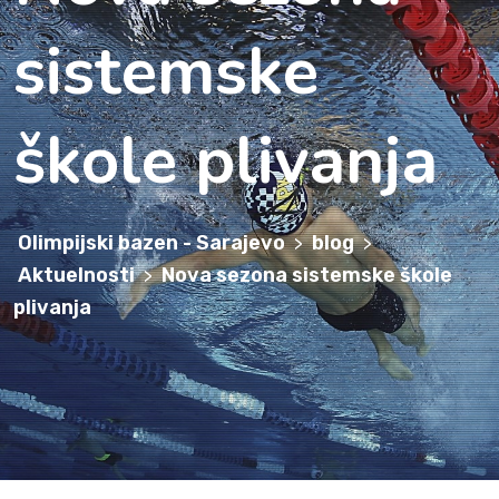
sistemske
škole plivanja
Olimpijski bazen - Sarajevo
blog
>
>
Aktuelnosti
Nova sezona sistemske škole
>
plivanja