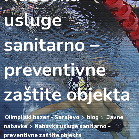
usluge
sanitarno –
preventivne
zaštite objekta
Olimpijski bazen - Sarajevo
blog
Javne
>
>
nabavke
Nabavka usluge sanitarno –
>
preventivne zaštite objekta