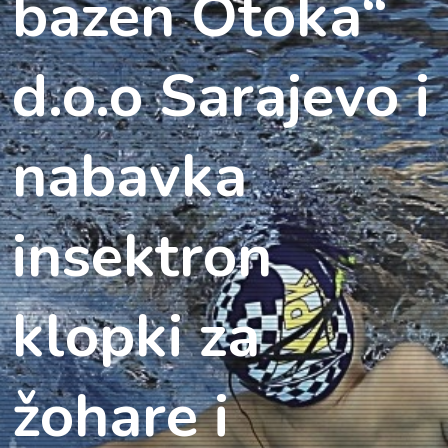
bazen Otoka“
d.o.o Sarajevo i
nabavka
insektron
klopki za
žohare i