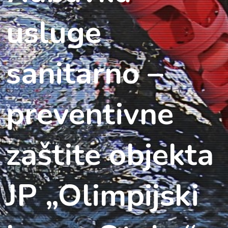
usluge
sanitarno –
preventivne
zaštite objekta
JP „Olimpijski