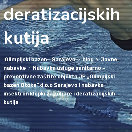
deratizacijskih
kutija
Olimpijski bazen - Sarajevo
blog
Javne
>
>
nabavke
Nabavka usluge sanitarno –
>
preventivne zaštite objekta JP „Olimpijski
bazen Otoka“ d.o.o Sarajevo i nabavka
insektron klopki za žohare i deratizacijskih
kutija