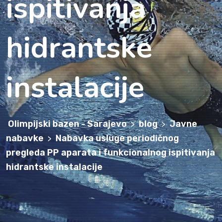
ispitivanja
hidrantske
instalacije
Olimpijski bazen - Sarajevo
blog
Javne
>
>
nabavke
Nabavka usluge periodičnog
>
pregleda PP aparata i funkcionalnog ispitivanja
hidrantske instalacije