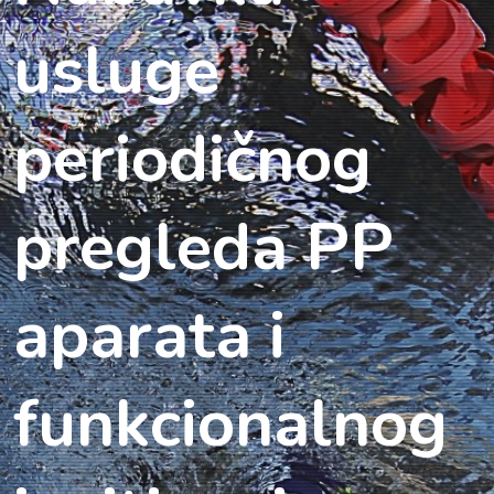
usluge
periodičnog
pregleda PP
aparata i
funkcionalnog