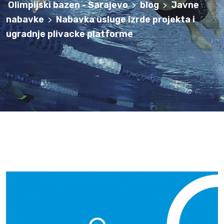
Olimpijski bazen - Sarajevo
blog
Javne
>
>
nabavke
Nabavka usluge izrde projekta i
>
ugradnje plivacke platforme