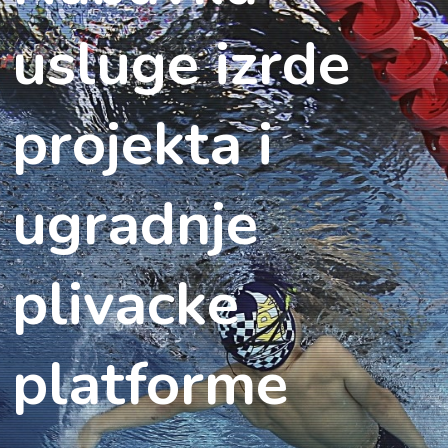
usluge izrde
projekta i
ugradnje
plivacke
platforme