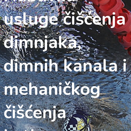
usluge čišćenja
dimnjaka,
dimnih kanala i
mehaničkog
čišćenja