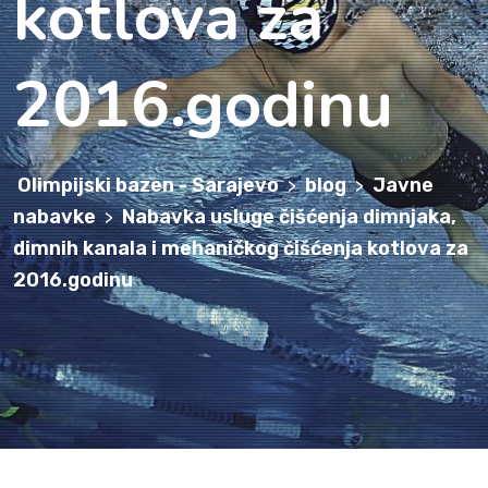
kotlova za
2016.godinu
Olimpijski bazen - Sarajevo
blog
Javne
>
>
nabavke
Nabavka usluge čišćenja dimnjaka,
>
dimnih kanala i mehaničkog čišćenja kotlova za
2016.godinu