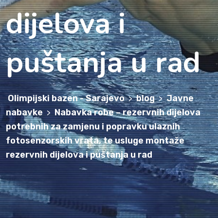
dijelova i
puštanja u rad
Olimpijski bazen - Sarajevo
blog
Javne
>
>
nabavke
Nabavka robe – rezervnih dijelova
>
potrebnih za zamjenu i popravku ulaznih
fotosenzorskih vrata, te usluge montaže
rezervnih dijelova i puštanja u rad