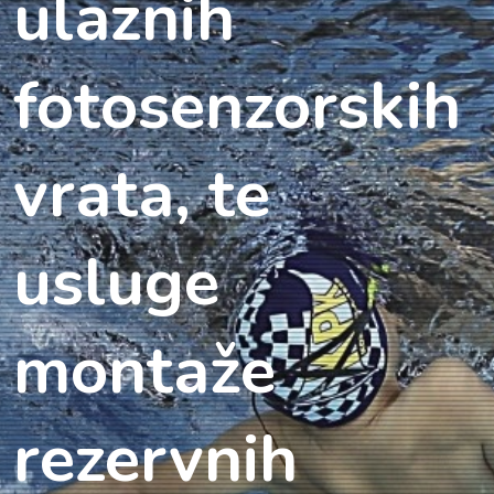
ulaznih
fotosenzorskih
vrata, te
usluge
montaže
rezervnih