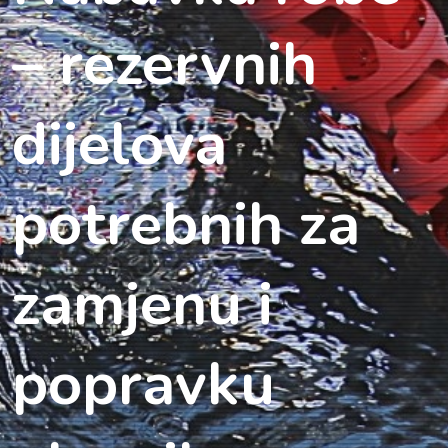
– rezervnih
dijelova
potrebnih za
zamjenu i
popravku