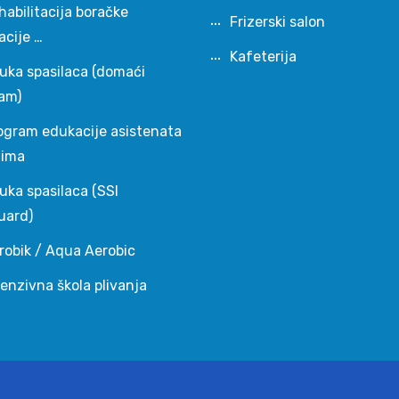
habilitacija boračke
Frizerski salon
acije …
Kafeterija
uka spasilaca (domaći
am)
ogram edukacije asistenata
čima
uka spasilaca (SSI
uard)
robik / Aqua Aerobic
tenzivna škola plivanja