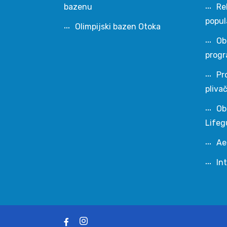
bazenu
Re
popul
Olimpijski bazen Otoka
Ob
progr
Pr
pliva
Ob
Lifeg
Ae
In