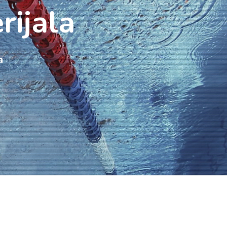
rijala
a