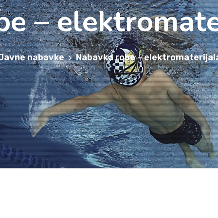
e – elektromate
Javne nabavke
Nabavka robe – elektromaterijal
>