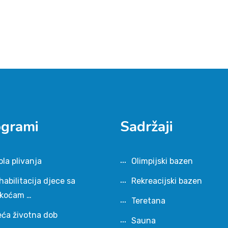
ogrami
Sadržaji
ola plivanja
Olimpijski bazen
habilitacija djece sa
Rekreacijski bazen
škoćam …
Teretana
eća životna dob
Sauna