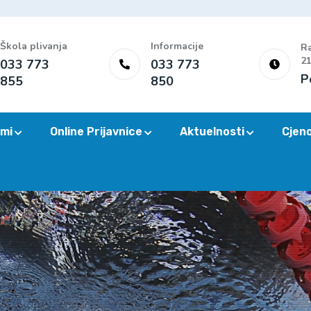
Škola plivanja
Informacije
Ra
21
033 773
033 773
P
855
850
mi
Online Prijavnice
Aktuelnosti
Cjen