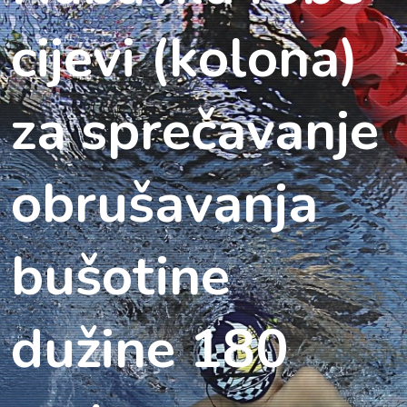
cijevi (kolona)
za sprečavanje
obrušavanja
bušotine
dužine 180