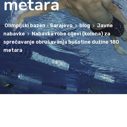
metara
Olimpijski bazen - Sarajevo
blog
Javne
>
>
nabavke
Nabavka robe cijevi (kolona) za
>
sprečavanje obrušavanja bušotine dužine 180
metara