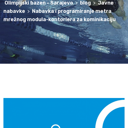
Olimpijski bazen - Sarajevo
blog
Javne
>
>
nabavke
Nabavka i programiranje metra
>
mrežnog modula-kontorlera za kominikaciju