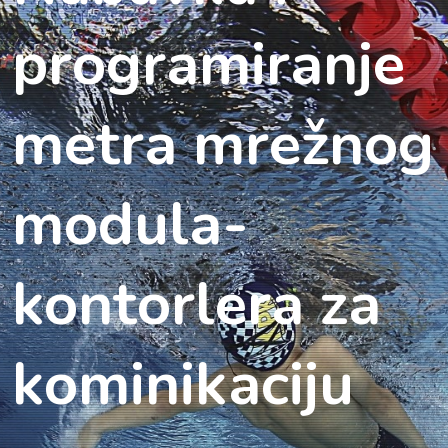
programiranje
metra mrežnog
modula-
kontorlera za
kominikaciju