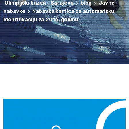
Olimpijski bazen - Sarajevo
blog
Javne
>
>
nabavke
Nabavka kartica za automatsku
>
identifikaciju za 2016. godinu