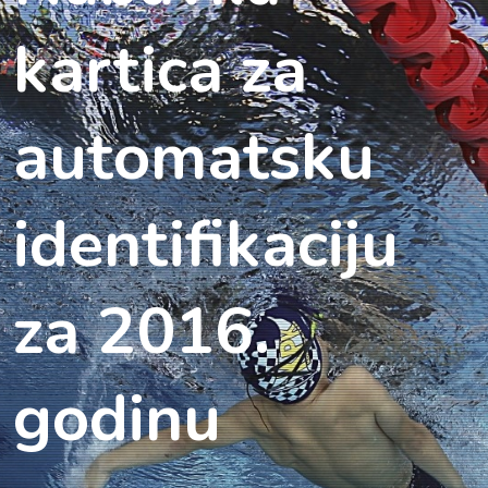
kartica za
automatsku
identifikaciju
za 2016.
godinu