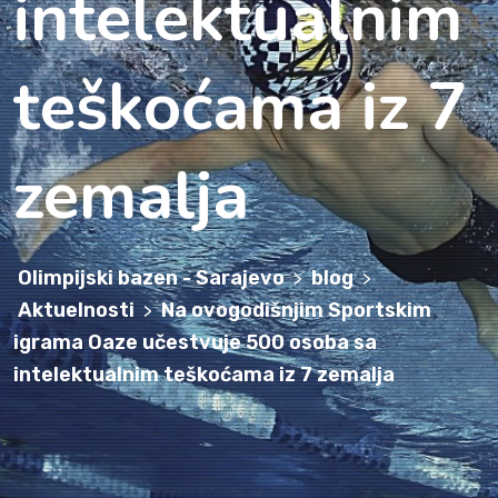
intelektualnim
teškoćama iz 7
zemalja
Olimpijski bazen - Sarajevo
blog
>
>
Aktuelnosti
Na ovogodišnjim Sportskim
>
igrama Oaze učestvuje 500 osoba sa
intelektualnim teškoćama iz 7 zemalja