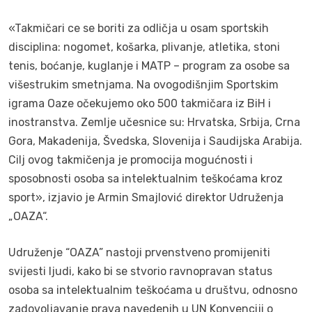
«Takmičari ce se boriti za odličja u osam sportskih
disciplina: nogomet, košarka, plivanje, atletika, stoni
tenis, boćanje, kuglanje i MATP – program za osobe sa
višestrukim smetnjama. Na ovogodišnjim Sportskim
igrama Oaze očekujemo oko 500 takmičara iz BiH i
inostranstva. Zemlje učesnice su: Hrvatska, Srbija, Crna
Gora, Makadenija, Švedska, Slovenija i Saudijska Arabija.
Cilj ovog takmičenja je promocija mogućnosti i
sposobnosti osoba sa intelektualnim teškoćama kroz
sport», izjavio je Armin Smajlović direktor Udruženja
„OAZA“.
Udruženje “OAZA” nastoji prvenstveno promijeniti
svijesti ljudi, kako bi se stvorio ravnopravan status
osoba sa intelektualnim teškoćama u društvu, odnosno
zadovoljavanje prava navedenih u UN Konvenciji o