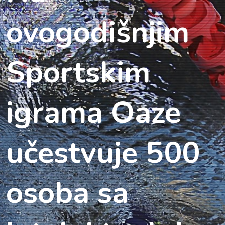
ovogodišnjim
Sportskim
igrama Oaze
učestvuje 500
osoba sa