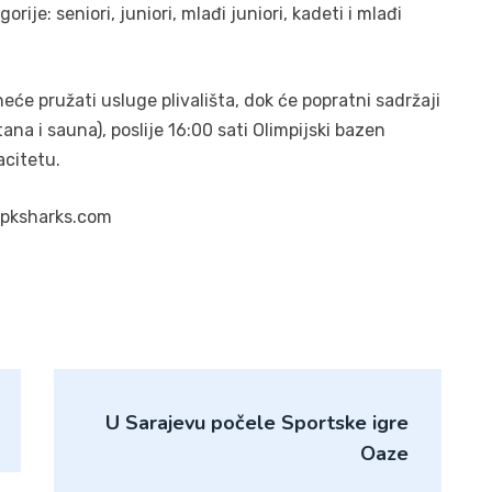
je: seniori, juniori, mlađi juniori, kadeti i mlađi
neće pružati usluge plivališta, dok će popratni sadržaji
ana i sauna), poslije 16:00 sati Olimpijski bazen
citetu.
.pksharks.com
U Sarajevu počele Sportske igre
Oaze