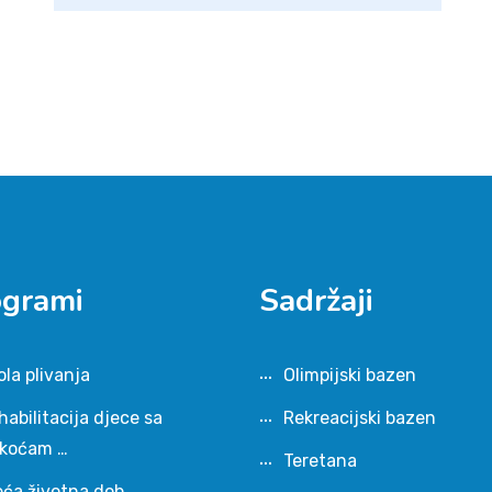
ogrami
Sadržaji
ola plivanja
Olimpijski bazen
habilitacija djece sa
Rekreacijski bazen
škoćam …
Teretana
eća životna dob