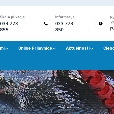
Škola plivanja
Informacije
Ra
21
033 773
033 773
P
855
850
mi
Online Prijavnice
Aktuelnosti
Cjen