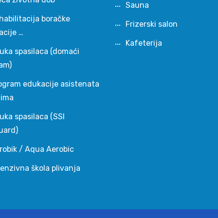
Sauna
habilitacija boračke
Frizerski salon
acije …
Kafeterija
uka spasilaca (domaći
am)
ogram edukacije asistenata
čima
uka spasilaca (SSI
uard)
robik / Aqua Aerobic
tenzivna škola plivanja