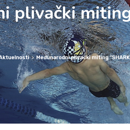
i plivački miti
Aktuelnosti
Međunarodni plivački miting “SHAR
>