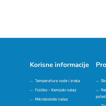
Korisne informacije
Pr
Temperatura vode i zraka
Šk
Fizičko – Kemijski nalaz
Re
pote
Mikrobiološki nalaz
Tr