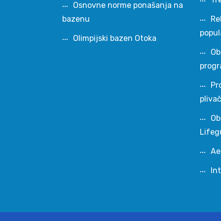
Osnovne norme ponašanja na
bazenu
Re
popul
Olimpijski bazen Otoka
Ob
progr
Pr
pliva
Ob
Lifeg
Ae
In