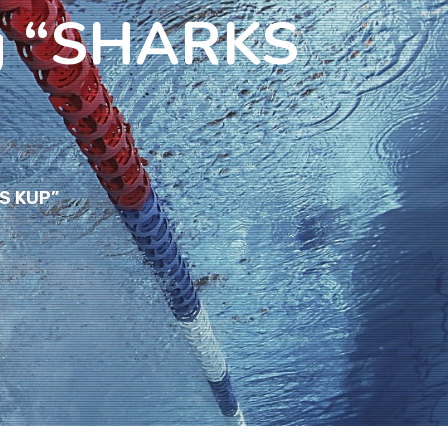
ng “SHARKS
KS KUP”