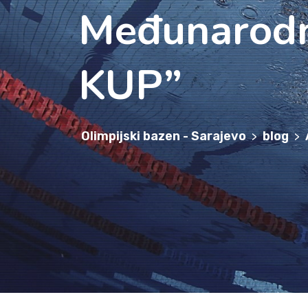
Međunarodn
KUP”
Olimpijski bazen - Sarajevo
blog
>
>