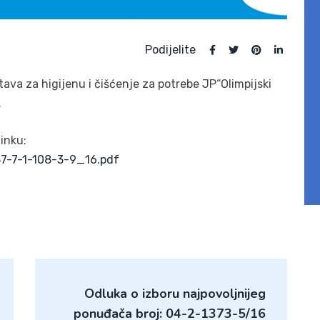
Podijelite
ava za higijenu i čišćenje za potrebe JP“Olimpijski
.
inku:
37-7-1-108-3-9_16.pdf
Odluka o izboru najpovoljnijeg
ponuđača broj: 04-2-1373-5/16