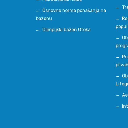
Tr
Osnovne norme ponašanja na
bazenu
Re
popul
Olimpijski bazen Otoka
Ob
progr
Pr
pliva
Ob
Lifeg
Ae
In