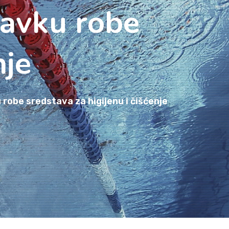
bavku robe
nje
robe sredstava za higijenu i čišćenje