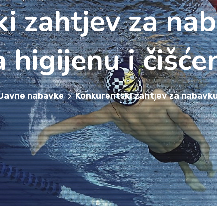
i zahtjev za na
 higijenu i čišće
Javne nabavke
Konkurentski zahtjev za nabavku 
>