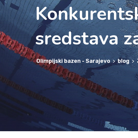
Konkurentsk
sredstava za
Olimpijski bazen - Sarajevo
blog
>
>