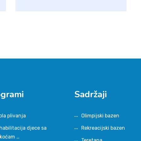
ogrami
Sadržaji
ola plivanja
Olimpijski bazen
habilitacija djece sa
Rekreacijski bazen
škoćam …
Teretana