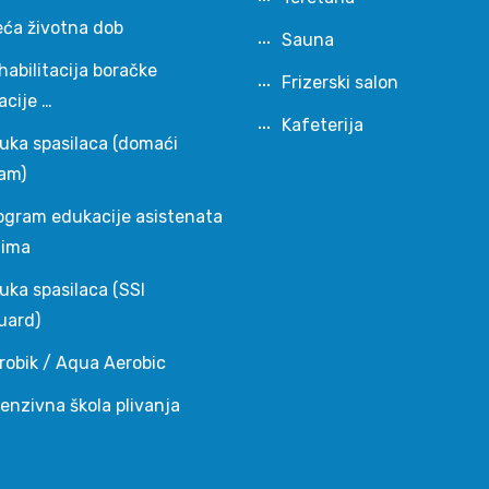
eća životna dob
Sauna
habilitacija boračke
Frizerski salon
acije …
Kafeterija
uka spasilaca (domaći
am)
ogram edukacije asistenata
čima
uka spasilaca (SSI
uard)
robik / Aqua Aerobic
tenzivna škola plivanja