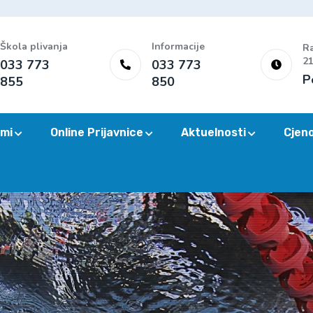
Škola plivanja
Informacije
Ra
21
033 773
033 773
P
855
850
mi
Online Prijavnice
Aktuelnosti
Cjen