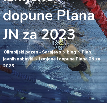
dopune Plana
JN za 2023
Olimpijski bazen - Sarajevo
blog
Plan
>
>
javnih nabavki
Izmjene i dopune Plana JN za
>
2023